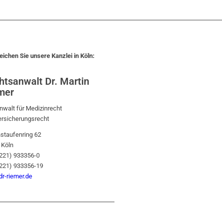
eichen Sie unsere Kanzlei in Köln:
htsanwalt Dr. Martin
mer
walt für Medizinrecht
ersicherungsrecht
staufenring 62
 Köln
0221) 933356-0
0221) 933356-19
r-riemer.de