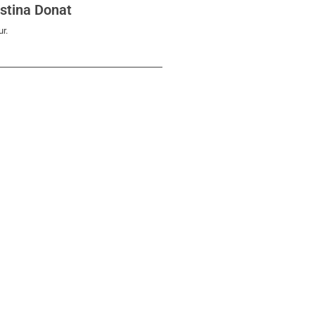
istina Donat
ur.