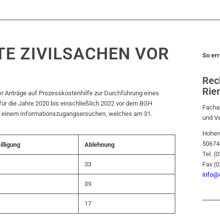
E ZIVILSACHEN VOR
So err
Rec
Rie
er Anträge auf Prozesskostenhilfe zur Durchführung eines
r die Jahre 2020 bis einschließlich 2022 vor dem BGH
Fachan
aus einem Informationszugangsersuchen, welches am 31.
und V
Hohen
50674
lligung
Ablehnung
Tel. (
33
Fax (
info@d
39
17