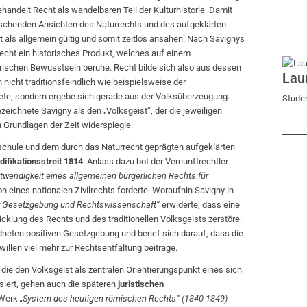
andelt Recht als wandelbaren Teil der Kulturhistorie. Damit
schenden Ansichten des Naturrechts und des aufgeklärten
t als allgemein gültig und somit zeitlos ansahen. Nach Savignys
Recht ein historisches Produkt, welches auf einem
orischen Bewusstsein beruhe. Recht bilde sich also aus dessen
Lau
h nicht traditionsfeindlich wie beispielsweise der
ete, sondern ergebe sich gerade aus der Volksüberzeugung.
Studen
zeichnete Savigny als den „Volksgeist“, der die jeweiligen
Grundlagen der Zeit widerspiegle.
schule und dem durch das Naturrecht geprägten aufgeklärten
difikationsstreit 1814
. Anlass dazu bot der Vernunftrechtler
twendigkeit eines allgemeinen bürgerlichen Rechts für
 eines nationalen Zivilrechts forderte. Woraufhin Savigny in
ür Gesetzgebung und Rechtswissenschaft“
erwiderte, dass eine
cklung des Rechts und des traditionellen Volksgeists zerstöre.
rordneten positiven Gesetzgebung und berief sich darauf, dass die
len viel mehr zur Rechtsentfaltung beitrage.
die den Volksgeist als zentralen Orientierungspunkt eines sich
siert, gehen auch die späteren
juristischen
 Werk
„System des heutigen römischen Rechts“
(1840-1849)