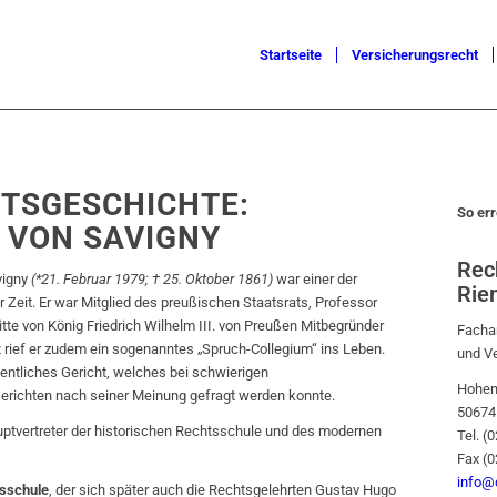
Startseite
Versicherungsrecht
TSGESCHICHTE:
So err
L VON SAVIGNY
Rec
vigny
(*21. Februar 1979;
† 25. Oktober 1861)
war einer der
Rie
Zeit. Er war Mitglied des preußischen Staatsrats, Professor
itte von König Friedrich Wilhelm III. von Preußen Mitbegründer
Fachan
tät rief er zudem ein sogenanntes „Spruch-Collegium“ ins Leben.
und V
entliches Gericht, welches bei schwierigen
Hohen
erichten nach seiner Meinung gefragt werden konnte.
50674
auptvertreter der historischen Rechtsschule und des modernen
Tel. (
Fax (
info@d
tsschule
, der sich später auch die Rechtsgelehrten Gustav Hugo