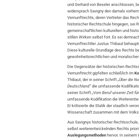
und Gerhard von Beseler anschlossen, beh
widersprach Savigny den damals vorherr
Vernunftrechts, deren Vertreter das Rech
historischer Rechtschule hingegen, sei 
gemeinschaftlichen kulturellen und hist
stillen Wirken selbst fort. Es sei demnac
Vernunftrechtler Justus Thibaut behaupt
Diese kulturelle Grundlage des Rechts be
gewohnheitsrechtlichen und moralischen 
Die Gegensätze der historischen Rechts
Vernunftrecht gipfelten schließlich im
Ko
Thibaut, der in seiner Schrift
„Über die No
Deutschland“
die umfassende Kodifikation
seiner Schrift
„Vom Beruf unserer Zeit f
umfassende Kodifikation die Weiterentwi
Er kritisierte die Statik der staatlich ve
Wissenschaft zusammen mit dem Volkswil
Aus Savignys historischer Rechtsschule, 
selbst weiterentwickelnden Rechts priori
Auslegungsmethoden
hervor. In seinem