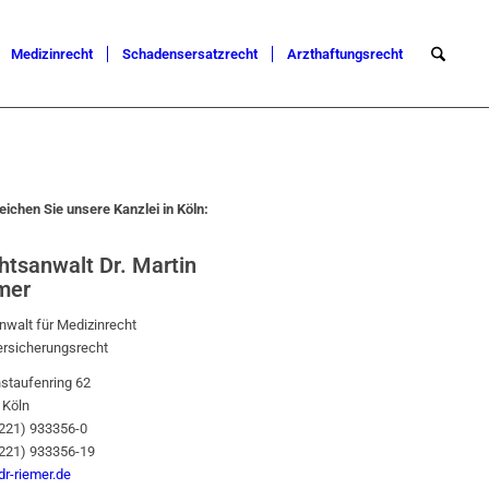
Medizinrecht
Schadensersatzrecht
Arzthaftungsrecht
eichen Sie unsere Kanzlei in Köln:
htsanwalt Dr. Martin
mer
walt für Medizinrecht
ersicherungsrecht
staufenring 62
 Köln
0221) 933356-0
0221) 933356-19
r-riemer.de