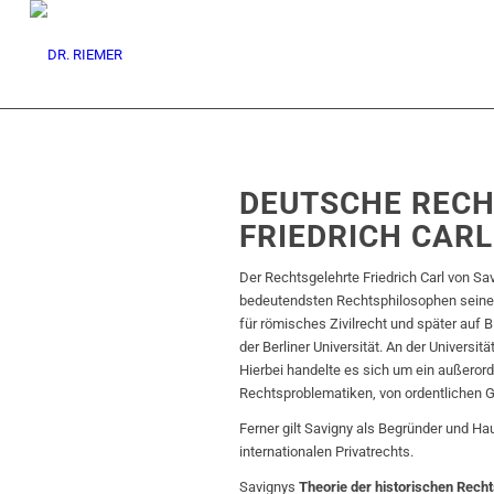
DEUTSCHE RECH
FRIEDRICH CAR
Der Rechtsgelehrte Friedrich Carl von Sa
bedeutendsten Rechtsphilosophen seiner 
für römisches Zivilrecht und später auf B
der Berliner Universität. An der Universi
Hierbei handelte es sich um ein außerord
Rechtsproblematiken, von ordentlichen G
Ferner gilt Savigny als Begründer und H
internationalen Privatrechts.
Savignys
Theorie der historischen Rech