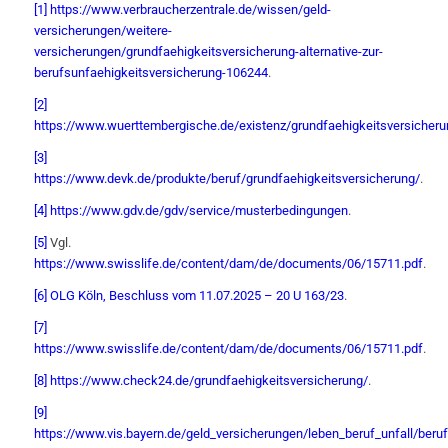
[1]
https://www.verbraucherzentrale.de/wissen/geld-
versicherungen/weitere-
versicherungen/grundfaehigkeitsversicherung-alternative-zur-
berufsunfaehigkeitsversicherung-106244
.
[2]
https://www.wuerttembergische.de/existenz/grundfaehigkeitsversicheru
[3]
https://www.devk.de/produkte/beruf/grundfaehigkeitsversicherung/
.
[4]
https://www.gdv.de/gdv/service/musterbedingungen
.
[5]
Vgl.
https://www.swisslife.de/content/dam/de/documents/06/15711.pdf
.
[6]
OLG Köln, Beschluss vom 11.07.2025 – 20 U 163/23
.
[7]
https://www.swisslife.de/content/dam/de/documents/06/15711.pdf
.
[8]
https://www.check24.de/grundfaehigkeitsversicherung/
.
[9]
https://www.vis.bayern.de/geld_versicherungen/leben_beruf_unfall/beru