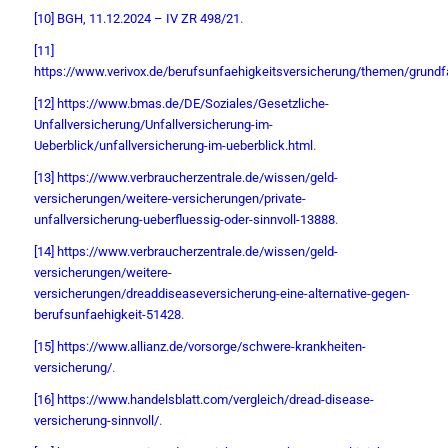
[10]
BGH, 11.12.2024 – IV ZR 498/21
.
[11]
https://www.verivox.de/berufsunfaehigkeitsversicherung/themen/grundf
[12]
https://www.bmas.de/DE/Soziales/Gesetzliche-
Unfallversicherung/Unfallversicherung-im-
Ueberblick/unfallversicherung-im-ueberblick.html
.
[13]
https://www.verbraucherzentrale.de/wissen/geld-
versicherungen/weitere-versicherungen/private-
unfallversicherung-ueberfluessig-oder-sinnvoll-13888
.
[14]
https://www.verbraucherzentrale.de/wissen/geld-
versicherungen/weitere-
versicherungen/dreaddiseaseversicherung-eine-alternative-gegen-
berufsunfaehigkeit-51428
.
[15]
https://www.allianz.de/vorsorge/schwere-krankheiten-
versicherung/
.
[16]
https://www.handelsblatt.com/vergleich/dread-disease-
versicherung-sinnvoll/
.