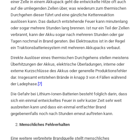
einer Zelle in einem Akkupack geht die entwickelte Hitze oft auch
auf die umliegenden Zellen über, was wiederum zum thermischen
Durchgehen dieser führt und eine gänzliche Kettenreaktion
auslösen kann. Das dadurch entstehende Feuer kann minutenlang
oder sogar mehrere Stunden lang brennen. Ist nur ein Teil der Zellen
verbrannt, kann der Akku sogar nach mehreren Stunden oder gar
Tagen nochmal in Brand geraten. Bei Elektroautos ist in der Regel
ein Traktionsbatteriesystem mit mehreren Akkupacks verbaut.
Direkte Auslöser eines thermischen Durchgehens stellen meistens
Überhitzungen der Akkus, elektrische Überladungen, interne oder
externe Kurzschlüsse des Akkus oder generelle Produktionsfehler
dar. Insgesamt entstehen Brände in knapp 3 von 4 Fällen während
der Ladephase.
[7]
Die Gefahr bei Lithium-Ionen-Batterien besteht folglich darin, dass
sich ein einmal entwickeltes Feuer in sehr kurzer Zeit sehr weit
ausbreiten kann und dass ein einmal entfachter Brand
gegebenenfalls noch nach Stunden erneut auftreten kann.
Menschliches Fehlverhalten
Eine weitere verbreitete Brandquelle stellt menschliches