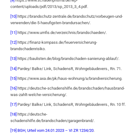
[9]
https://www.schadenprisma.de/wp-
content/uploads/pdf/2013/sp_2013_3_4.pdf.
[10]
https://brandschutz-zentrale.de/brandschutz/vorbeugen-und-
verwenden/die-5-haeufigsten-brandursachen/.
[11]
https://www.umfis.de/verzeichnis/brandschaeden/.
[12]
https://finanz-kompass.de/feuerversicherung-
brandschadenrisiko.
[13]
https://baulisten.de/blog/brandschaden-sanierung-ablauf/.
[14]
Pardey/ Balke/ Link, SchadensR, Wohngebäudevers., Rn. 71.
[15]
https://www.axa.de/pk/haus-wohnung/a/brandversicherung.
[16]
https://deutsche-schadenshilfe.de/brandschaden/hausbrand-
was-zahlt-welche-versicherung/.
[17]
Pardey/ Balke/ Link, SchadensR, Wohngebäudevers., Rn. 10 ff.
[18]
https://deutsche-
schadenshilfe.de/brandschaden/garagenbrand/.
[19]
BGH, Urteil vom 24.01.2023 – VI ZR 1234/20
.