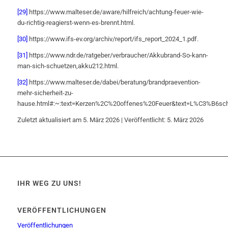
[29]
https://www.malteser.de/aware/hilfreich/achtung-feuer-wie-
du-richtig-reagierst-wenn-es-brennt.html.
[30]
https://www.ifs-ev.org/archiv/report/ifs_report_2024_1.pdf.
[31]
https://www.ndr.de/ratgeber/verbraucher/Akkubrand-So-kann-
man-sich-schuetzen,akku212.html.
[32]
https://www.malteser.de/dabei/beratung/brandpraevention-
mehr-sicherheit-zu-
hause.html#:~:text=Kerzen%2C%20offenes%20Feuer&text=L%C3%B
Zuletzt aktualisiert am 5. März 2026 | Veröffentlicht: 5. März 2026
IHR WEG ZU UNS!
VERÖFFENTLICHUNGEN
Veröffentlichungen