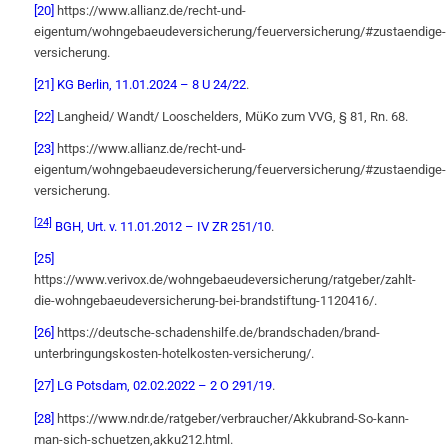
[20]
https://www.allianz.de/recht-und-
eigentum/wohngebaeudeversicherung/feuerversicherung/#zustaendige-
versicherung.
[21]
KG Berlin, 11.01.2024 – 8 U 24/22
.
[22]
Langheid/ Wandt/ Looschelders, MüKo zum VVG, § 81, Rn. 68.
[23]
https://www.allianz.de/recht-und-
eigentum/wohngebaeudeversicherung/feuerversicherung/#zustaendige-
versicherung.
[24]
BGH, Urt. v. 11.01.2012 – IV ZR 251/10
.
[25]
https://www.verivox.de/wohngebaeudeversicherung/ratgeber/zahlt-
die-wohngebaeudeversicherung-bei-brandstiftung-1120416/.
[26]
https://deutsche-schadenshilfe.de/brandschaden/brand-
unterbringungskosten-hotelkosten-versicherung/.
[27]
LG Potsdam, 02.02.2022 – 2 O 291/19
.
[28]
https://www.ndr.de/ratgeber/verbraucher/Akkubrand-So-kann-
man-sich-schuetzen,akku212.html.