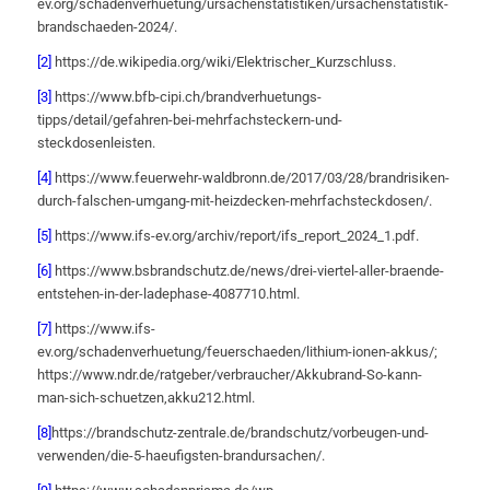
ev.org/schadenverhuetung/ursachenstatistiken/ursachenstatistik-
brandschaeden-2024/.
[2]
https://de.wikipedia.org/wiki/Elektrischer_Kurzschluss.
[3]
https://www.bfb-cipi.ch/brandverhuetungs-
tipps/detail/gefahren-bei-mehrfachsteckern-und-
steckdosenleisten.
[4]
https://www.feuerwehr-waldbronn.de/2017/03/28/brandrisiken-
durch-falschen-umgang-mit-heizdecken-mehrfachsteckdosen/.
[5]
https://www.ifs-ev.org/archiv/report/ifs_report_2024_1.pdf.
[6]
https://www.bsbrandschutz.de/news/drei-viertel-aller-braende-
entstehen-in-der-ladephase-4087710.html.
[7]
https://www.ifs-
ev.org/schadenverhuetung/feuerschaeden/lithium-ionen-akkus/;
https://www.ndr.de/ratgeber/verbraucher/Akkubrand-So-kann-
man-sich-schuetzen,akku212.html.
[8]
https://brandschutz-zentrale.de/brandschutz/vorbeugen-und-
verwenden/die-5-haeufigsten-brandursachen/.