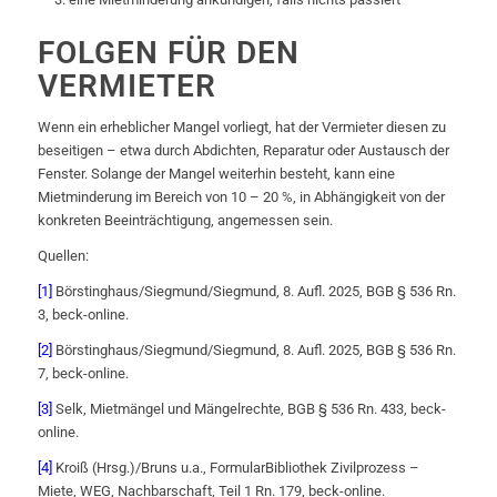
FOLGEN FÜR DEN
VERMIETER
Wenn ein erheblicher Mangel vorliegt, hat der Vermieter diesen zu
beseitigen – etwa durch Abdichten, Reparatur oder Austausch der
Fenster. Solange der Mangel weiterhin besteht, kann eine
Mietminderung im Bereich von 10 – 20 %, in Abhängigkeit von der
konkreten Beeinträchtigung, angemessen sein.
Quellen:
[1]
Börstinghaus/Siegmund/Siegmund, 8. Aufl. 2025, BGB § 536 Rn.
3, beck-online.
[2]
Börstinghaus/Siegmund/Siegmund, 8. Aufl. 2025, BGB § 536 Rn.
7, beck-online.
[3]
Selk, Mietmängel und Mängelrechte, BGB § 536 Rn. 433, beck-
online.
[4]
Kroiß (Hrsg.)/Bruns u.a., FormularBibliothek Zivilprozess –
Miete, WEG, Nachbarschaft, Teil 1 Rn. 179, beck-online.