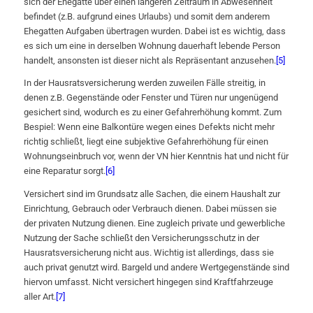
sich der Ehegatte über einen längeren Zeitraum in Abwesenheit
befindet (z.B. aufgrund eines Urlaubs) und somit dem anderem
Ehegatten Aufgaben übertragen wurden. Dabei ist es wichtig, dass
es sich um eine in derselben Wohnung dauerhaft lebende Person
handelt, ansonsten ist dieser nicht als Repräsentant anzusehen.
[5]
In der Hausratsversicherung werden zuweilen Fälle streitig, in
denen z.B. Gegenstände oder Fenster und Türen nur ungenügend
gesichert sind, wodurch es zu einer Gefahrerhöhung kommt. Zum
Bespiel: Wenn eine Balkontüre wegen eines Defekts nicht mehr
richtig schließt, liegt eine subjektive Gefahrerhöhung für einen
Wohnungseinbruch vor, wenn der VN hier Kenntnis hat und nicht für
eine Reparatur sorgt.
[6]
Versichert sind im Grundsatz alle Sachen, die einem Haushalt zur
Einrichtung, Gebrauch oder Verbrauch dienen. Dabei müssen sie
der privaten Nutzung dienen. Eine zugleich private und gewerbliche
Nutzung der Sache schließt den Versicherungsschutz in der
Hausratsversicherung nicht aus. Wichtig ist allerdings, dass sie
auch privat genutzt wird. Bargeld und andere Wertgegenstände sind
hiervon umfasst. Nicht versichert hingegen sind Kraftfahrzeuge
aller Art.
[7]