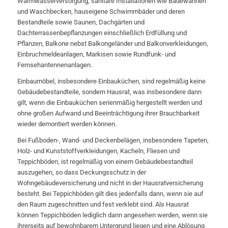
Warmwasserversorgung, sanitäre Installationen wie Badewannen
und Waschbecken, hauseigene Schwimmbäder und deren
Bestandteile sowie Saunen, Dachgärten und
Dachterrassenbepflanzungen einschließlich Erdfüllung und
Pflanzen, Balkone nebst Balkongeländer und Balkonverkleidungen,
Einbruchmeldeanlagen, Markisen sowie Rundfunk- und
Fernsehantennenanlagen.
Einbaumöbel, insbesondere Einbauküchen, sind regelmäßig keine
Gebäudebestandteile, sondern Hausrat, was insbesondere dann
gilt, wenn die Einbauküchen serienmäßig hergestellt werden und
ohne großen Aufwand und Beeinträchtigung ihrer Brauchbarkeit
wieder demontiert werden können.
Bei Fußboden-, Wand- und Deckenbelägen, insbesondere Tapeten,
Holz- und Kunststoffverkleidungen, Kacheln, Fliesen und
Teppichböden, ist regelmäßig von einem Gebäudebestandteil
auszugehen, so dass Deckungsschutz in der
Wohngebäudeversicherung und nicht in der Hausratversicherung
besteht. Bei Teppichböden gilt dies jedenfalls dann, wenn sie auf
den Raum zugeschnitten und fest verklebt sind. Als Hausrat
können Teppichböden lediglich dann angesehen werden, wenn sie
ihrerseits auf bewohnbarem Untergrund liegen und eine Ablösung