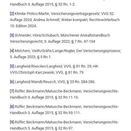
Handbuch 3. Auflage 2015, § 32 Rn. 1-2.
[2]
Klimke Prölss/Martin
, Versicherungsvertragsgesetz: VVG 32.
Auflage 2024;
Andrea Schmidt
, Weber kompakt, Rechtswörterbuch
10. Edition 2024.
[3]
Schneider
, Höra/Schubach, Münchener Anwaltshandbuch
Versicherungsrecht, 5. Auflage 2022; § 7 Rn. 47-104
[4]
Melchers
, Veith/Gräfe/Lange/Rogler, Der Versicherungsprozess;
5. Auflage 2023, § 5 Rn.1.
[5]
Langheid/Rixecker/Langheid
, VVG, § 81 Rn. 29;
HK-
VVG/Christoph Karczewski
, VVG, § 81 Rn. 79.
[6]
Langheid/Wandt/Reusch
, VVG, § 23 Rn. 284-286.
[7]
Rüffer
; Beckmann/Matusche-Beckmann, Versicherungsrechts-
Handbuch 3. Auflage 2015, § 32 Rn.11-15.
[8]
Rüffer
; Beckmann/Matusche-Beckmann, Versicherungsrechts-
Handbuch 3. Auflage 2015, § 32 Rn.93-111.
[9]
Rüffer
; Beckmann/Matusche-Beckmann, Versicherungsrechts-
Handbuch 3. Auflage 2015, § 32 Rn.97.