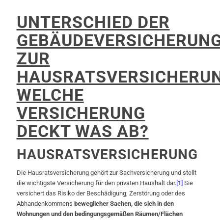
UNTERSCHIED DER
GEBÄUDEVERSICHERUN
ZUR
HAUSRATSVERSICHERUN
WELCHE
VERSICHERUNG
DECKT WAS AB?
HAUSRATSVERSICHERUNG
Die Hausratsversicherung gehört zur Sachversicherung und stellt
die wichtigste Versicherung für den privaten Haushalt dar.
[1]
Sie
versichert das Risiko der Beschädigung, Zerstörung oder des
Abhandenkommens
beweglicher Sachen, die sich in den
Wohnungen und den bedingungsgemäßen Räumen/Flächen