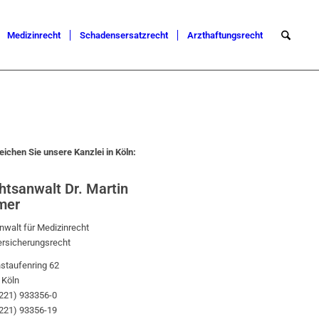
Medizinrecht
Schadensersatzrecht
Arzthaftungsrecht
eichen Sie unsere Kanzlei in Köln:
htsanwalt Dr. Martin
mer
walt für Medizinrecht
ersicherungsrecht
staufenring 62
 Köln
0221) 933356-0
0221) 93356-19