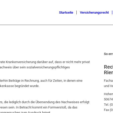
Startseite
Versicherungsrecht
So err
ate Krankenversicherung darüber auf, dass er nicht mehr privat
Rec
achweis über sein sozialversicherungspflichtiges
Rie
Fachan
terhin Beiträge in Rechnung, auch für Zeiten, in denen eine
und V
ankenkasse begründet wurde.
Hohen
50674
, die lediglich durch die Übersendung des Nachweises erfolgt
Tel. (
wesen sein. In Betracht kommt ein Formverstoß, da das
Fax (
gungsersuchen zum Ausdruck bringt.