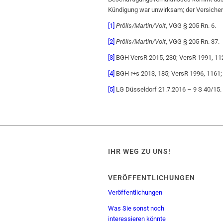
Kündigung war unwirksam; der Versicherer
[1]
Prölls/Martin/Voit
, VGG § 205 Rn. 6.
[2]
Prölls/Martin/Voit
, VGG § 205 Rn. 37.
[3]
BGH VersR 2015, 230; VersR 1991, 11
[4]
BGH r+s 2013, 185; VersR 1996, 1161;
[5]
LG Düsseldorf 21.7.2016 – 9 S 40/15.
IHR WEG ZU UNS!
VERÖFFENTLICHUNGEN
Veröffentlichungen
Was Sie sonst noch
interessieren könnte