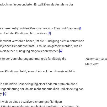
edoch nur in gesonderten Einzelfällen als Annahme der
rsicherer aufgrund des Grundsatzes aus Treu und Glauben (
§
rksamkeit der Kündigung hinzuweisen.
[3]
ispflicht verstoßen haben, ist die Kündigung nicht automatisch
 jedoch Schadensersatz. Er muss so gestellt werden, wie er
mkeit seiner Kündigung hingewiesen worden.
[4]
sollte der Versicherungsnehmer grob fahrlässig die
Zuletzt aktualisi
März 2025
ner Kündigung fehlt, kommt ein solcher Hinweis nicht in
enn eine bloße Bescheinigung einer anderen Krankenkasse
gungserklärung dar, da sie nicht ausdrücklich und eindeutig das
gt.
[5]
hweises eines sozialversicherungspflichtigen
Kündigungsverlangen noch nicht eindeutig zur Geltung. Die