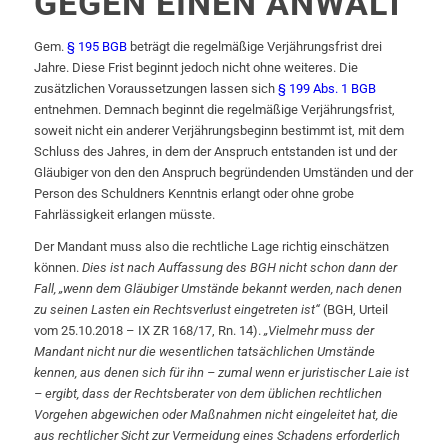
GEGEN EINEN ANWALT
Gem.
§ 195 BGB
beträgt die regelmäßige Verjährungsfrist drei
Jahre. Diese Frist beginnt jedoch nicht ohne weiteres. Die
zusätzlichen Voraussetzungen lassen sich
§ 199 Abs. 1 BGB
entnehmen. Demnach beginnt die regelmäßige Verjährungsfrist,
soweit nicht ein anderer Verjährungsbeginn bestimmt ist, mit dem
Schluss des Jahres, in dem der Anspruch entstanden ist und der
Gläubiger von den den Anspruch begründenden Umständen und der
Person des Schuldners Kenntnis erlangt oder ohne grobe
Fahrlässigkeit erlangen müsste.
Der Mandant muss also die rechtliche Lage richtig einschätzen
können.
Dies ist nach Auffassung des BGH nicht schon dann der
Fall, „wenn dem Gläubiger Umstände bekannt werden, nach denen
zu seinen Lasten ein Rechtsverlust eingetreten ist“
(BGH, Urteil
vom 25.10.2018 – IX ZR 168/17, Rn. 14).
„Vielmehr muss der
Mandant nicht nur die wesentlichen tatsächlichen Umstände
kennen, aus denen sich für ihn – zumal wenn er juristischer Laie ist
– ergibt, dass der Rechtsberater von dem üblichen rechtlichen
Vorgehen abgewichen oder Maßnahmen nicht eingeleitet hat, die
aus rechtlicher Sicht zur Vermeidung eines Schadens erforderlich