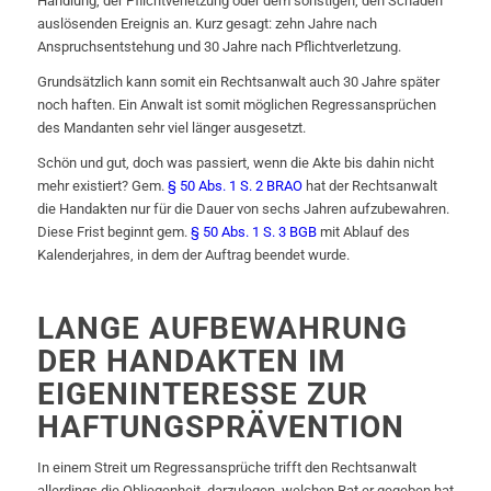
Handlung, der Pflichtverletzung oder dem sonstigen, den Schaden
auslösenden Ereignis an. Kurz gesagt: zehn Jahre nach
Anspruchsentstehung und 30 Jahre nach Pflichtverletzung.
Grundsätzlich kann somit ein Rechtsanwalt auch 30 Jahre später
noch haften. Ein Anwalt ist somit möglichen Regressansprüchen
des Mandanten sehr viel länger ausgesetzt.
Schön und gut, doch was passiert, wenn die Akte bis dahin nicht
mehr existiert? Gem.
§ 50 Abs. 1 S. 2 BRAO
hat der Rechtsanwalt
die Handakten nur für die Dauer von sechs Jahren aufzubewahren.
Diese Frist beginnt gem.
§ 50 Abs. 1 S. 3 BGB
mit Ablauf des
Kalenderjahres, in dem der Auftrag beendet wurde.
LANGE AUFBEWAHRUNG
DER HANDAKTEN IM
EIGENINTERESSE ZUR
HAFTUNGSPRÄVENTION
In einem Streit um Regressansprüche trifft den Rechtsanwalt
allerdings die Obliegenheit, darzulegen, welchen Rat er gegeben hat