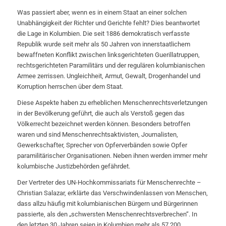
Was passiert aber, wenn es in einem Staat an einer solchen
Unabhängigkeit der Richter und Gerichte fehlt? Dies beantwortet
die Lage in Kolumbien. Die seit 1886 demokratisch verfasste
Republik wurde seit mehr als 50 Jahren von innerstaatlichem
bewaffneten Konflikt zwischen linksgerichteten Guerillatruppen,
rechtsgerichteten Paramilitärs und der regulären kolumbianischen
Armee zerrissen. Ungleichheit, Armut, Gewalt, Drogenhandel und
Korruption herrschen über dem Staat.
Diese Aspekte haben zu erheblichen Menschenrechtsverletzungen
in der Bevölkerung geführt, die auch als Verstoß gegen das
Völkerrecht bezeichnet werden können. Besonders betroffen
waren und sind Menschenrechtsaktivisten, Journalisten,
Gewerkschafter, Sprecher von Opferverbänden sowie Opfer
paramilitärischer Organisationen. Neben ihnen werden immer mehr
kolumbische Justizbehörden gefährdet.
Der Vertreter des UN-Hochkommissariats für Menschenrechte –
Christian Salazar, erklärte das Verschwindenlassen von Menschen,
dass allzu häufig mit kolumbianischen Bürgern und Bürgerinnen
passierte, als den „schwersten Menschenrechtsverbrechen“. In
den letzten 30 Jahren seien in Kolumbien mehr als 57.200