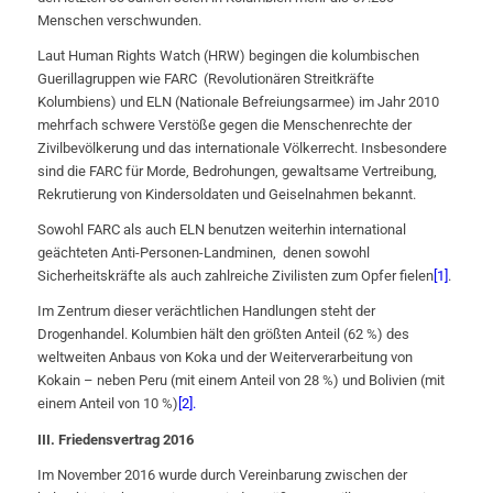
Menschen verschwunden.
Laut Human Rights Watch (HRW) begingen die kolumbischen
Guerillagruppen wie FARC (Revolutionären Streitkräfte
Kolumbiens) und ELN (Nationale Befreiungsarmee) im Jahr 2010
mehrfach schwere Verstöße gegen die Menschenrechte der
Zivilbevölkerung und das internationale Völkerrecht. Insbesondere
sind die FARC für Morde, Bedrohungen, gewaltsame Vertreibung,
Rekrutierung von Kindersoldaten und Geiselnahmen bekannt.
Sowohl FARC als auch ELN benutzen weiterhin international
geächteten Anti-Personen-Landminen, denen sowohl
Sicherheitskräfte als auch zahlreiche Zivilisten zum Opfer fielen
[1]
.
Im Zentrum dieser verächtlichen Handlungen steht der
Drogenhandel. Kolumbien hält den größten Anteil (62 %) des
weltweiten Anbaus von Koka und der Weiterverarbeitung von
Kokain – neben Peru (mit einem Anteil von 28 %) und Bolivien (mit
einem Anteil von 10 %)
[2].
III. Friedensvertrag 2016
Im November 2016 wurde durch Vereinbarung zwischen der