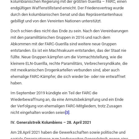
kolumbianischen Regierung mit der größten Guerilla – FARC, einen
endgültigen Waffenstillstand erreicht. Der Friedensvertrag wurde
durch den kolumbianischen Senat und das Repräsentantenhaus
gebilligt und von den Vereinten Nationen unterstützt.
Doch schien dies nicht das Ende zu sein. Nach den Vereinbarungen
mit den paramilitärischen Gruppen in 2016 und nach dem
Abkommen mit der FARC-Guerilla sind weitere neue Gruppen
entstanden. Es ist ein Machtvakuum entstanden, das der Staat nie
füllte. Neue Gruppen kämpfen um die Vormachtstellung, wie die
kleinere ELN-Guerilla, rechte Paramilitärs, Verbrechersyndikate, die
mit mexikanischen Drogenkartellen verbunden sind, aber auch
ehemalige FARC-Kämpfer, die sich wieder be- oder nie entwaffnet
haben.
Im September 2019 kündigte ein Teil der FARC die
Wiederbewaffnung an, da eine Armutsbekämpfung und ein Ende
der Verfolgung von ehemaligen FARC-Mitgliedern, trotz Zusagen
nicht eingehalten worden seien
[3]
.
IV. Generalstreik Kolumbiens – 28. April 2021
Am 28.April 2021 haben die Gewerkschaften sowie politische und
soziale Organisationen zum landesweiten Generalstreik gegen eine