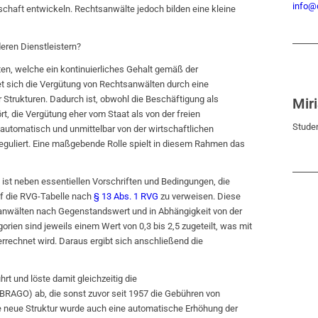
info@d
chaft entwickeln. Rechtsanwälte jedoch bilden eine kleine
eren Dienstleistern?
ten, welche ein kontinuierliches Gehalt gemäß der
t sich die Vergütung von Rechtsanwälten durch eine
r Strukturen. Dadurch ist, obwohl die Beschäftigung als
Mir
t, die Vergütung eher vom Staat als von der freien
Studen
 automatisch und unmittelbar von der wirtschaftlichen
reguliert. Eine maßgebende Rolle spielt in diesem Rahmen das
, ist neben essentiellen Vorschriften und Bedingungen, die
uf die RVG-Tabelle nach
§ 13 Abs. 1 RVG
zu verweisen. Diese
sanwälten nach Gegenstandswert und in Abhängigkeit von der
orien sind jeweils einem Wert von 0,3 bis 2,5 zugeteilt, was mit
rrechnet wird. Daraus ergibt sich anschließend die
t und löste damit gleichzeitig die
AGO) ab, die sonst zuvor seit 1957 die Gebühren von
e neue Struktur wurde auch eine automatische Erhöhung der