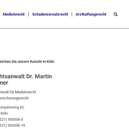
Medizinrecht
Schadensersatzrecht
Arzthaftungsrecht
eichen Sie unsere Kanzlei in Köln:
htsanwalt Dr. Martin
mer
walt für Medizinrecht
ersicherungsrecht
staufenring 62
 Köln
0221) 933356-0
0221) 933356-19