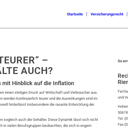
Startseite
Versicherungsrecht
TEURER“ –
So err
LTE AUCH?
Rec
Rie
mit Hinblick auf die Inflation
Fachan
nten einen stetigen Druck auf Wirtschaft und Verbraucher aus.
und V
en werden kontinuierlich teurer und die Auswirkungen sind im
fswelt hinterlässt insbesondere die rasante Entwicklung der
Hohen
50674
Tel. (
n sogleich auch die Gehälter. Diese Dynamik lässt sich nicht
Fax (
ch in vielen Berufsgruppen beobachten, die sich in engem