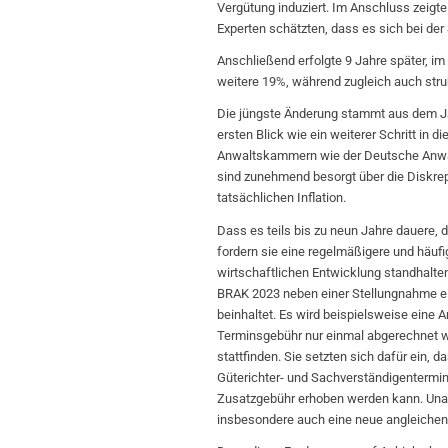
Vergütung induziert. Im Anschluss zeigt
Experten schätzten, dass es sich bei der
Anschließend erfolgte 9 Jahre später, i
weitere 19%, während zugleich auch stru
Die jüngste Änderung stammt aus dem J
ersten Blick wie ein weiterer Schritt in
Anwaltskammern wie der Deutsche Anwa
sind zunehmend besorgt über die Diskre
tatsächlichen Inflation.
Dass es teils bis zu neun Jahre dauere,
fordern sie eine regelmäßigere und häuf
wirtschaftlichen Entwicklung standhalte
BRAK 2023 neben einer Stellungnahme ei
beinhaltet. Es wird beispielsweise eine 
Terminsgebühr nur einmal abgerechnet 
stattfinden. Sie setzten sich dafür ein, 
Güterichter- und Sachverständigentermin
Zusatzgebühr erhoben werden kann. Unab
insbesondere auch eine neue angleiche