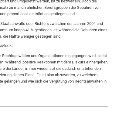
tiert und umgesetzt werden, ist zu bezweifeln. Doch die
nsatz zu manch ähnlichen Berufsgruppen die Gebühren von
nd proportional zur Inflation gestiegen sind.
 Staatsanwalts oder Richters zwischen den Jahren 2004 und
gesamt um knapp 41 % gestiegen ist, während die Gebühren eines
 die Hälfte weniger gestiegen sind.
wickeln?
n Rechtsanwälten und Organisationen eingegangen wird, bleibt
fen. Während positive Reaktionen mit dem Diskurs einhergehen,
ere die Länder, immer wieder auf die dadurch entstehenden
ierung dieses Plans. Es ist also abzuwarten, zu welchem
atte gelangen und wie sich die Vergütung von Rechtsanwälten in