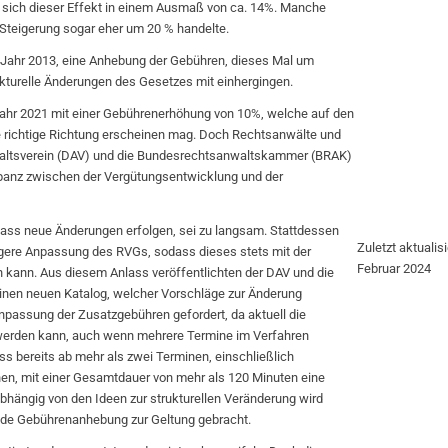
e sich dieser Effekt in einem Ausmaß von ca. 14%. Manche
 Steigerung sogar eher um 20 % handelte.
m Jahr 2013, eine Anhebung der Gebühren, dieses Mal um
kturelle Änderungen des Gesetzes mit einhergingen.
ahr 2021 mit einer Gebührenerhöhung von 10%, welche auf den
 die richtige Richtung erscheinen mag. Doch Rechtsanwälte und
ltsverein (DAV) und die Bundesrechtsanwaltskammer (BRAK)
panz zwischen der Vergütungsentwicklung und der
 dass neue Änderungen erfolgen, sei zu langsam. Stattdessen
Zuletzt aktualisi
igere Anpassung des RVGs, sodass dieses stets mit der
Februar 2024
n kann. Aus diesem Anlass veröffentlichten der DAV und die
nen neuen Katalog, welcher Vorschläge zur Änderung
Anpassung der Zusatzgebühren gefordert, da aktuell die
werden kann, auch wenn mehrere Termine im Verfahren
dass bereits ab mehr als zwei Terminen, einschließlich
en, mit einer Gesamtdauer von mehr als 120 Minuten eine
hängig von den Ideen zur strukturellen Veränderung wird
nde Gebührenanhebung zur Geltung gebracht.