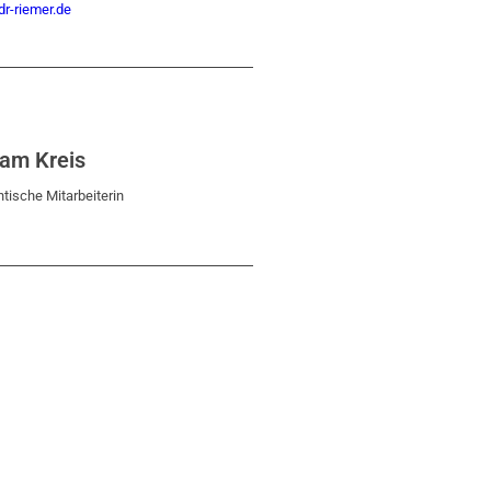
r-riemer.de
iam Kreis
tische Mitarbeiterin