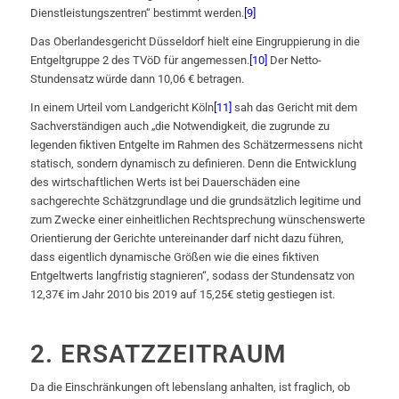
Dienstleistungszentren“ bestimmt werden.
[9]
Das Oberlandesgericht Düsseldorf hielt eine Eingruppierung in die
Entgeltgruppe 2 des TVöD für angemessen.
[10]
Der Netto-
Stundensatz würde dann 10,06 € betragen.
In einem Urteil vom Landgericht Köln
[11]
sah das Gericht mit dem
Sachverständigen auch „die Notwendigkeit, die zugrunde zu
legenden fiktiven Entgelte im Rahmen des Schätzermessens nicht
statisch, sondern dynamisch zu definieren. Denn die Entwicklung
des wirtschaftlichen Werts ist bei Dauerschäden eine
sachgerechte Schätzgrundlage und die grundsätzlich legitime und
zum Zwecke einer einheitlichen Rechtsprechung wünschenswerte
Orientierung der Gerichte untereinander darf nicht dazu führen,
dass eigentlich dynamische Größen wie die eines fiktiven
Entgeltwerts langfristig stagnieren“, sodass der Stundensatz von
12,37€ im Jahr 2010 bis 2019 auf 15,25€ stetig gestiegen ist.
2. ERSATZZEITRAUM
Da die Einschränkungen oft lebenslang anhalten, ist fraglich, ob