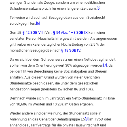
wenigen Stunden als Zeuge, sondern um einen deliktischen
Schadensersatzanspruch für einen längeren Zeitraum.
[5]
Teilweise wird auch auf Bezugsgrößen aus dem Sozialrecht
zurückgegriffen.
[6]
Gemäß
§ 42 SGB VII
i.V.m.
§ 54 Abs. 1–3 SGB IX
kann einer
verletzten Person Haushaltshilfe gewährt werden. Als angemessen
gilt hierbei ein kalendertäglicher Höchstbetrag von 2,5 % der
monatlichen Bezugsgröße nach
§ 18 SGB IV
.
Da es sich bei dem Schadensersatz um einen Nettobetrag handelt,
sollten von dem Orientierungswert 30% abgezogen werden
[7]
, da
bei der fiktiven Berechnung keine Sozialabgaben und Steuern
anfallen. Aus diesem Grund wurden von vielen Gerichten
Stundensätze beschlossen, die unter dem gesetzlichen
Mindestlohn liegen (meistens zwischen 8€ und 10€).
Demnach würde sich im Jahr 2023 ein Netto-Stundensatz in Höhe
von 10,60€ im Westen und 10,28€ im Osten ergeben.
Wieder andere sind der Meinung, der Stundensatz solle in
Anlehnung an das Gehalt der Gehaltsgruppe E5
[8]
im TVöD oder
anhand des „Tarifvertrags für die private Hauswirtschaft und