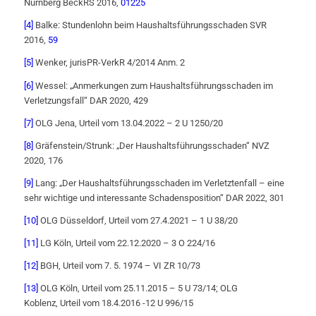
Nürnberg BeckRS 2016,
01225
[4]
Balke: Stundenlohn beim Haushaltsführungsschaden SVR
2016,
59
[5]
Wenker, jurisPR-VerkR 4/2014 Anm. 2
[6]
Wessel: „Anmerkungen zum Haushaltsführungsschaden im
Verletzungsfall“ DAR 2020, 429
[7]
OLG Jena, Urteil vom 13.04.2022 – 2 U 1250/20
[8]
Gräfenstein/Strunk: „Der Haushaltsführungsschaden“ NVZ
2020, 176
[9]
Lang: „Der Haushaltsführungsschaden im Verletztenfall – eine
sehr wichtige und interessante Schadensposition“ DAR 2022, 301
[10]
OLG Düsseldorf, Urteil vom 27.4.2021 – 1 U 38/20
[11]
LG Köln, Urteil vom 22.12.2020 – 3 O 224/16
[12]
BGH, Urteil vom 7. 5. 1974 – VI ZR 10/73
[13]
OLG Köln, Urteil vom 25.11.2015 – 5 U 73/14; OLG
Koblenz, Urteil vom 18.4.2016 -12 U 996/15