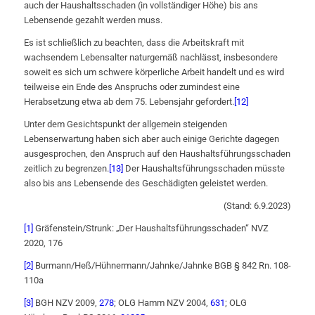
auch der Haushaltsschaden (in vollständiger Höhe) bis ans
Lebensende gezahlt werden muss.
Es ist schließlich zu beachten, dass die Arbeitskraft mit
wachsendem Lebensalter naturgemäß nachlässt, insbesondere
soweit es sich um schwere körperliche Arbeit handelt und es wird
teilweise ein Ende des Anspruchs oder zumindest eine
Herabsetzung etwa ab dem 75. Lebensjahr gefordert.
[12]
Unter dem Gesichtspunkt der allgemein steigenden
Lebenserwartung haben sich aber auch einige Gerichte dagegen
ausgesprochen, den Anspruch auf den Haushaltsführungsschaden
zeitlich zu begrenzen.
[13]
Der Haushaltsführungsschaden müsste
also bis ans Lebensende des Geschädigten geleistet werden.
(Stand: 6.9.2023)
[1]
Gräfenstein/Strunk: „Der Haushaltsführungsschaden“ NVZ
2020, 176
[2]
Burmann/Heß/Hühnermann/Jahnke/Jahnke BGB § 842 Rn. 108-
110a
[3]
BGH NZV 2009,
278
; OLG Hamm NZV 2004,
631
; OLG