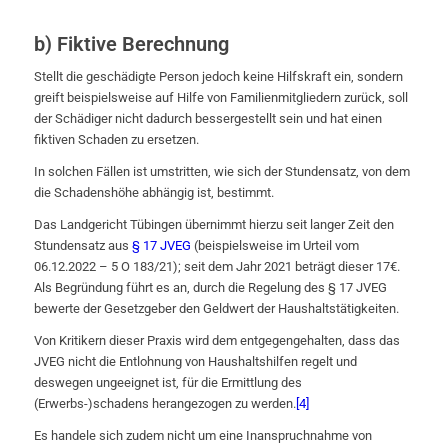
b) Fiktive Berechnung
Stellt die geschädigte Person jedoch keine Hilfskraft ein, sondern
greift beispielsweise auf Hilfe von Familienmitgliedern zurück, soll
der Schädiger nicht dadurch bessergestellt sein und hat einen
fiktiven Schaden zu ersetzen.
In solchen Fällen ist umstritten, wie sich der Stundensatz, von dem
die Schadenshöhe abhängig ist, bestimmt.
Das Landgericht Tübingen übernimmt hierzu seit langer Zeit den
Stundensatz aus
§ 17 JVEG
(beispielsweise im Urteil vom
06.12.2022 – 5 O 183/21); seit dem Jahr 2021 beträgt dieser 17€.
Als Begründung führt es an, durch die Regelung des § 17 JVEG
bewerte der Gesetzgeber den Geldwert der Haushaltstätigkeiten.
Von Kritikern dieser Praxis wird dem entgegengehalten, dass das
JVEG nicht die Entlohnung von Haushaltshilfen regelt und
deswegen ungeeignet ist, für die Ermittlung des
(Erwerbs-)schadens herangezogen zu werden.
[4]
Es handele sich zudem nicht um eine Inanspruchnahme von