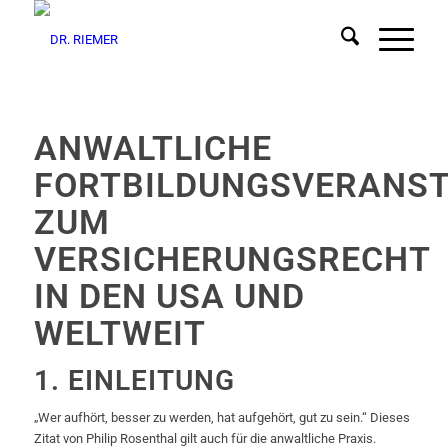
ANWALTLICHE
FORTBILDUNGSVERANS
ZUM
VERSICHERUNGSRECHT
IN DEN USA UND
WELTWEIT
1. EINLEITUNG
„Wer aufhört, besser zu werden, hat aufgehört, gut zu sein.“ Dieses
Zitat von Philip Rosenthal gilt auch für die anwaltliche Praxis.