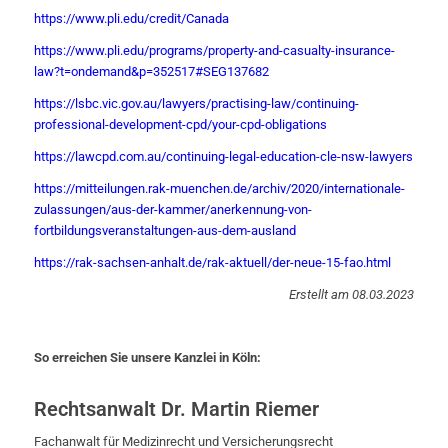
https://www.pli.edu/credit/Canada
https://www.pli.edu/programs/property-and-casualty-insurance-
law?t=ondemand&p=352517#SEG137682
https://lsbc.vic.gov.au/lawyers/practising-law/continuing-
professional-development-cpd/your-cpd-obligations
https://lawcpd.com.au/continuing-legal-education-cle-nsw-lawyers
https://mitteilungen.rak-muenchen.de/archiv/2020/internationale-
zulassungen/aus-der-kammer/anerkennung-von-
fortbildungsveranstaltungen-aus-dem-ausland
https://rak-sachsen-anhalt.de/rak-aktuell/der-neue-15-fao.html
Erstellt am 08.03.2023
So erreichen Sie unsere Kanzlei in Köln:
Rechtsanwalt Dr. Martin Riemer
Fachanwalt für Medizinrecht und Versicherungsrecht