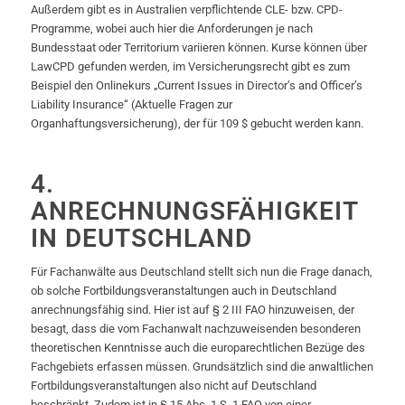
Außerdem gibt es in Australien verpflichtende CLE- bzw. CPD-
Programme, wobei auch hier die Anforderungen je nach
Bundesstaat oder Territorium variieren können. Kurse können über
LawCPD gefunden werden, im Versicherungsrecht gibt es zum
Beispiel den Onlinekurs „Current Issues in Director’s and Officer’s
Liability Insurance“ (Aktuelle Fragen zur
Organhaftungsversicherung), der für 109 $ gebucht werden kann.
4.
ANRECHNUNGSFÄHIGKEIT
IN DEUTSCHLAND
Für Fachanwälte aus Deutschland stellt sich nun die Frage danach,
ob solche Fortbildungsveranstaltungen auch in Deutschland
anrechnungsfähig sind. Hier ist auf § 2 III FAO hinzuweisen, der
besagt, dass die vom Fachanwalt nachzuweisenden besonderen
theoretischen Kenntnisse auch die europarechtlichen Bezüge des
Fachgebiets erfassen müssen. Grundsätzlich sind die anwaltlichen
Fortbildungsveranstaltungen also nicht auf Deutschland
beschränkt. Zudem ist in § 15 Abs. 1 S. 1 FAO von einer