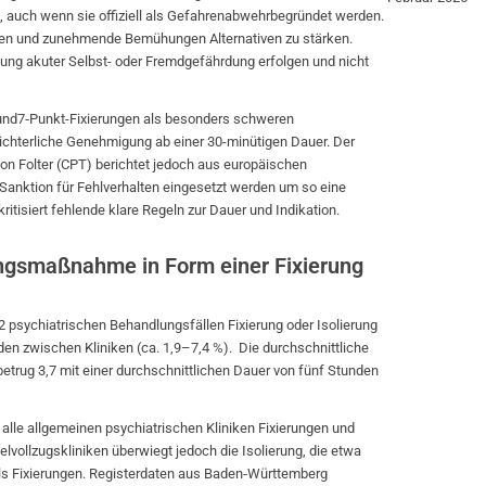
, auch wenn sie offiziell als Gefahrenabwehrbegründet werden.
nzen und zunehmende Bemühungen Alternativen zu stärken.
dung akuter Selbst- oder Fremdgefährdung erfolgen und nicht
und7‑Punkt-Fixierungen als besonders schweren
 richterliche Genehmigung ab einer 30-minütigen Dauer. Der
on Folter (CPT) berichtet jedoch aus europäischen
s Sanktion für Fehlverhalten eingesetzt werden um so eine
itisiert fehlende klare Regeln zur Dauer und Indikation.
ngsmaßnahme in Form einer Fixierung
2 psychiatrischen Behandlungsfällen Fixierung oder Isolierung
en zwischen Kliniken (ca. 1,9–7,4 %). Die durchschnittliche
rug 3,7 mit einer durchschnittlichen Dauer von fünf Stunden
t alle allgemeinen psychiatrischen Kliniken Fixierungen und
vollzugskliniken überwiegt jedoch die Isolierung, die etwa
s Fixierungen. Registerdaten aus Baden‑Württemberg