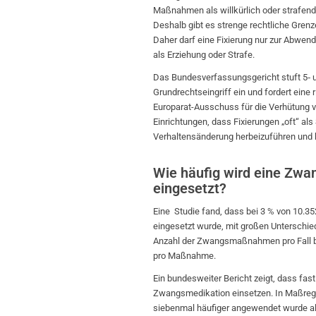
Maßnahmen als willkürlich oder strafend
Deshalb gibt es strenge rechtliche Gre
Daher darf eine Fixierung nur zur Abwen
als Erziehung oder Strafe.
Das Bundesverfassungsgericht stuft 5‑ 
Grundrechtseingriff ein und fordert eine
Europarat-Ausschuss für die Verhütung v
Einrichtungen, dass Fixierungen „oft“ al
Verhaltensänderung herbeizuführen und kr
Wie häufig wird eine Zwa
eingesetzt?
Eine Studie fand, dass bei 3 % von 10.35
eingesetzt wurde, mit großen Unterschied
Anzahl der Zwangsmaßnahmen pro Fall bet
pro Maßnahme.
Ein bundesweiter Bericht zeigt, dass fas
Zwangsmedikation einsetzen. In Maßregel
siebenmal häufiger angewendet wurde al