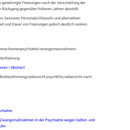
ch genehmigte Fixierungen nach der Verschärfung der
n Rückgang gegenüber früheren Jahren darstellt.
en, besseren Personalschlüsseln und alternativen
eit und Dauer von Fixierungen jedoch deutlich senken.
/erwachsenenpsychiatrie/zwangsmassnahmen/
tenfixierung
sen / Abstract
lbstbestimmung/uebersicht-psychKGs/uebersicht-nach-
chiatrie
n Zwangsmaßnahmen in der Psychiatrie wegen Selbst- und
 Ulm