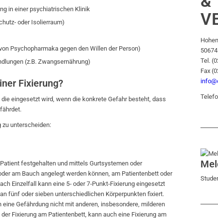
&
 in einer psychiatrischen Klinik
V
chutz‑ oder Isolierraum)
Hohen
von Psychopharmaka gegen den Willen der Person)
50674
Tel. (
dlungen (z.B. Zwangsernährung)
Fax (
iner Fixierung?
info@d
Telefo
 die eingesetzt wird, wenn die konkrete Gefahr besteht, dass
fährdet.
g zu unterscheiden:
Mel
 Patient festgehalten und mittels Gurtsystemen oder
oder am Bauch angelegt werden können, am Patientenbett oder
Studen
nach Einzelfall kann eine 5‑ oder 7‑Punkt‑Fixierung eingesetzt
an fünf oder sieben unterschiedlichen Körperpunkten fixiert.
 eine Gefährdung nicht mit anderen, insbesondere, milderen
er Fixierung am Patientenbett, kann auch eine Fixierung am