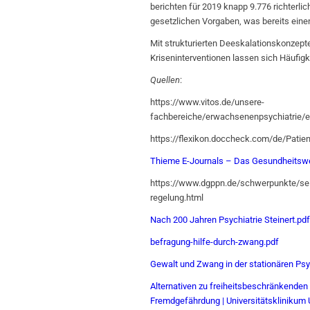
berichten für 2019 knapp 9.776 richterli
gesetzlichen Vorgaben, was bereits eine
Mit strukturierten Deeskalationskonzept
Kriseninterventionen lassen sich Häufigk
Quellen
:
https://www.vitos.de/unsere-
fachbereiche/erwachsenenpsychiatrie
https://flexikon.doccheck.com/de/Patien
Thieme E-Journals – Das Gesundheitswe
https://www.dgppn.de/schwerpunkte/se
regelung.html
Nach 200 Jahren Psychiatrie Steinert.pdf
befragung-hilfe-durch-zwang.pdf
Gewalt und Zwang in der stationären Psy
Alternativen zu freiheitsbeschränkende
Fremdgefährdung | Universitätsklinikum