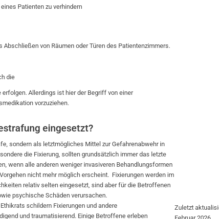
 eines Patienten zu verhindern
das Abschließen von Räumen oder Türen des Patientenzimmers.
ch die
folgen. Allerdings ist hier der Begriff von einer
edikation vorzuziehen.
estrafung eingesetzt?
rafe, sondern als letztmögliches Mittel zur Gefahrenabwehr in
dere die Fixierung, sollten grundsätzlich immer das letzte
den, wenn alle anderen weniger invasiveren Behandlungsformen
 Vorgehen nicht mehr möglich erscheint. Fixierungen werden im
eiten relativ selten eingesetzt, sind aber für die Betroffenen
sowie psychische Schäden verursachen.
thikrats schildern Fixierungen und andere
Zuletzt aktualisi
end und traumatisierend. Einige Betroffene erleben
Februar 2026