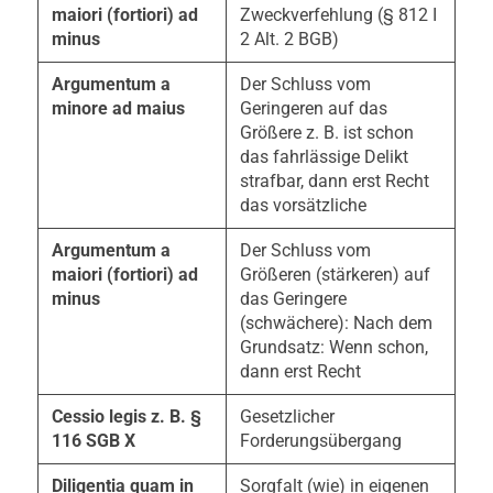
maiori (fortiori) ad
Zweckverfehlung (§ 812 I
minus
2 Alt. 2 BGB)
Argumentum a
Der Schluss vom
minore ad maius
Geringeren auf das
Größere z. B. ist schon
das fahrlässige Delikt
strafbar, dann erst Recht
das vorsätzliche
Argumentum a
Der Schluss vom
maiori (fortiori) ad
Größeren (stärkeren) auf
minus
das Geringere
(schwächere): Nach dem
Grundsatz: Wenn schon,
dann erst Recht
Cessio legis z. B. §
Gesetzlicher
116 SGB X
Forderungsübergang
Diligentia quam in
Sorgfalt (wie) in eigenen